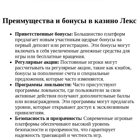
Преимущества и бонусы в казино Лекс
Приветственные бонусы:
Большинство платформ
предлагает новым участникам щедрые бонусы на
первый депозит или регистрацию. Эти бонусы могут
включать в себя увеличенные денежные средства для
игры или бесплатные вращения.
Регулярные акции:
Постоянные игроки могут
рассчитывать на регулярные акции, такие как кэшбэк,
бонусы за пополнение счета и специальные
предложения, которые часто изменяются.
Программы лояльности:
Часто присутствуют
программы лояльности, где пользователи за свои
активные действия получают дополнительные баллы
или вознаграждения. Эти программы могут предлагать
уровни, которые открывают доступ к эксклюзивным
привилегиям.
Безопасность и прозрачность:
Современные игровые
платформы обеспечивают высокий уровень
безопасности и прозрачности, что гарантирует
надежность транзакций и честность игр.