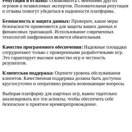
Репутация и отзывы:
Ознакомьтесь с мнениями других
игроков и независимых экспертов. Положительная репутация
и отзывы помогут убедиться в надежности платформы.
Безопасность и защита данных:
Проверьте, какие меры
безопасности применяются для защиты ваших данных и
финансовых транзакций. Использование современных
технологий шифрования является обязательным.
Качество программного обеспечения:
Надежные площадки
сотрудничают только с проверенными разработчиками игр.
Это гарантирует высокое качество игр и честность
результатов.
Клиентская поддержка:
Оцените уровень обслуживания
клиентов. Качественная поддержка должна быть доступна
круглосуточно и оперативно решать возникающие вопросы.
Выбирая платформу для азартных игр, важно тщательно
анализировать все эти аспекты, чтобы обеспечить себе
безопасное и приятное времяпрепровождение.