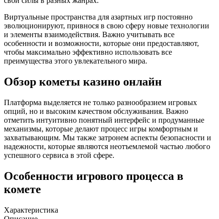
свои силы в разных жанрах.
Виртуальные пространства для азартных игр постоянно
эволюционируют, привнося в свою сферу новые технологии
и элементы взаимодействия. Важно учитывать все
особенности и возможности, которые они предоставляют,
чтобы максимально эффективно использовать все
преимущества этого увлекательного мира.
Обзор кометы казино онлайн
Платформа выделяется не только разнообразием игровых
опций, но и высоким качеством обслуживания. Важно
отметить интуитивно понятный интерфейс и продуманные
механизмы, которые делают процесс игры комфортным и
захватывающим. Мы также затронем аспекты безопасности и
надежности, которые являются неотъемлемой частью любого
успешного сервиса в этой сфере.
Особенности игрового процесса в
комете
Характеристика
Описание