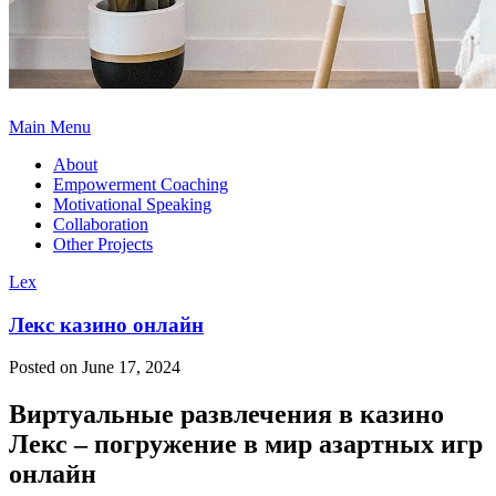
Main Menu
About
Empowerment Coaching
Motivational Speaking
Collaboration
Other Projects
Lex
Лекс казино онлайн
Posted on June 17, 2024
Виртуальные развлечения в казино
Лекс – погружение в мир азартных игр
онлайн