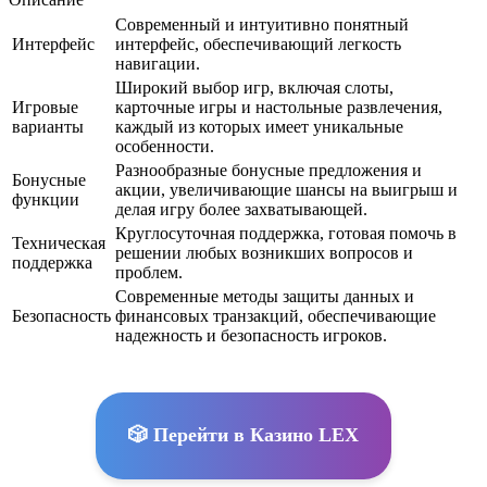
Современный и интуитивно понятный
Интерфейс
интерфейс, обеспечивающий легкость
навигации.
Широкий выбор игр, включая слоты,
Игровые
карточные игры и настольные развлечения,
варианты
каждый из которых имеет уникальные
особенности.
Разнообразные бонусные предложения и
Бонусные
акции, увеличивающие шансы на выигрыш и
функции
делая игру более захватывающей.
Круглосуточная поддержка, готовая помочь в
Техническая
решении любых возникших вопросов и
поддержка
проблем.
Современные методы защиты данных и
Безопасность
финансовых транзакций, обеспечивающие
надежность и безопасность игроков.
🎲 Перейти в Казино LEX